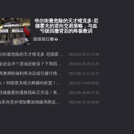
华尔街最危险的天才维克多·尼
德霍夫的逆向交易策略，与血
亏级回撤背后的终极教训
🟪🟦🟩🟨🟧�…
华尔街最危险的天才维克多·尼德霍夫的逆向交易策略，与血亏级回撤背后的终极教训
2026-03-29 21:13:58
黄金还会冲？原油还敢追？下周四大品种交易逻辑全公开
2026-03-29 20:32:29
本周澳洲联储利率决议或引爆行情，澳元多头还有机会吗？
2025-08-11 11:52:31
30%！特朗普关税大棒砸向欧盟！欧洲各国领袖集体震怒：这次绝不退让！
2025-07-14 09:50:05
美联储最爱的通胀指标又升温！美元、黄金、美债谁将拿下这一局?
2025-06-30 09:17:43
EIA库存意外增加叠加地缘局势反复，油价承压回落，短期维持高位震荡
2025-06-19 10:58:04