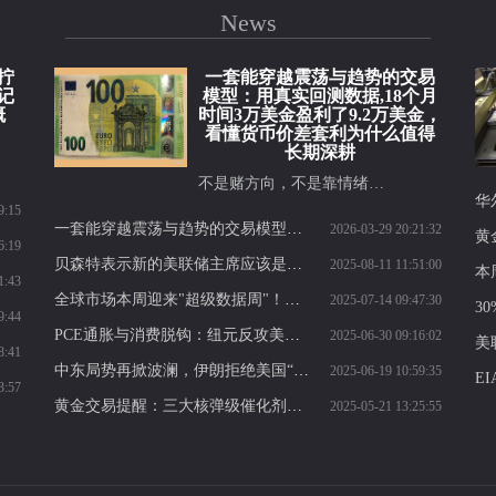
News
拧
一套能穿越震荡与趋势的交易
记
模型：用真实回测数据,18个月
概
时间3万美金盈利了9.2万美金，
看懂货币价差套利为什么值得
长期深耕
不是赌方向，不是靠情绪…
9:15
一套能穿越震荡与趋势的交易模型：用真实回测数据,18个月时间3万美金盈利了9.2万美金，看懂货币价差套利为什么值得长期深耕
2026-03-29 20:21:32
6:19
贝森特表示新的美联储主席应该是一个能够审查整个组织的人
2025-08-11 11:51:00
1:43
全球市场本周迎来"超级数据周"！中美欧日英重磅数据连发，特朗普声明与G20会议或引爆行情
2025-07-14 09:47:30
9:44
PCE通胀与消费脱钩：纽元反攻美元逻辑成立吗？
2025-06-30 09:16:02
8:41
中东局势再掀波澜，伊朗拒绝美国“投降”要求，德法英计划周五举行核会谈
2025-06-19 10:59:35
3:57
黄金交易提醒：三大核弹级催化剂引爆避险狂潮，新一轮牛市已悄然启动？
2025-05-21 13:25:55