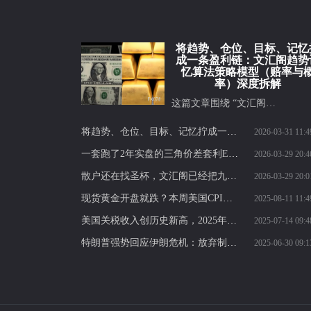
将趋势、仓位、目标、记忆
成一条盈利链：文汇阁趋势
忆算法策略模型（赔率与
率）深度拆解
这篇文章围绕 “文汇阁…
将趋势、仓位、目标、记忆拧成一条盈利链：文汇阁趋势记忆算法策略模型（赔率与概率）深度拆解
2026-03-31 11:4
一套跑了2年实盘的三角价差套利EA，我为什么现在才开放授权？基于对冲价差逻辑的自动化套利执行模型，长期实盘运行经验，授权使用
2026-03-29 20:4
散户还在找圣杯，文汇阁已经把九套赚钱逻辑拼成了一整套交易战争机器，盯的是整个交易体系怎么长期稳定盈利：这就是你和成熟交易者的差距
2026-03-29 20:0
现货黄金开盘就跌？本周美国CPI数据或将定乾坤
2025-08-11 11:4
美国关税收入创历史新高，2025年或达3000亿美元，财政前景引发热议！
2025-07-14 09:4
特朗普强势回应伊朗危机：放弃制裁解除，警告再轰核设施！黄金多头反击机会来了？
2025-06-30 09:1