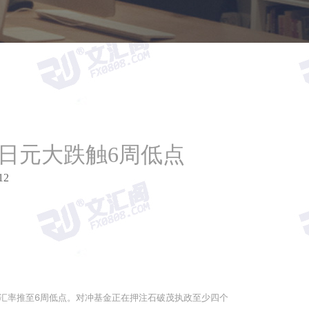
日元大跌触6周低点
12
元汇率推至6周低点。对冲基金正在押注石破茂执政至少四个