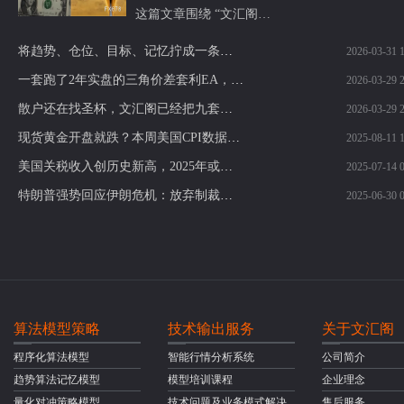
这篇文章围绕 “文汇阁…
将趋势、仓位、目标、记忆拧成一条盈利链：文汇阁趋势记忆算法策略模型（赔率与概率）深度拆解
2026-03-31 1
一套跑了2年实盘的三角价差套利EA，我为什么现在才开放授权？基于对冲价差逻辑的自动化套利执行模型，长期实盘运行经验，授权使用
2026-03-29 2
散户还在找圣杯，文汇阁已经把九套赚钱逻辑拼成了一整套交易战争机器，盯的是整个交易体系怎么长期稳定盈利：这就是你和成熟交易者的差距
2026-03-29 2
现货黄金开盘就跌？本周美国CPI数据或将定乾坤
2025-08-11 1
美国关税收入创历史新高，2025年或达3000亿美元，财政前景引发热议！
2025-07-14 0
特朗普强势回应伊朗危机：放弃制裁解除，警告再轰核设施！黄金多头反击机会来了？
2025-06-30 0
算法模型策略
技术输出服务
关于文汇阁
程序化算法模型
智能行情分析系统
公司简介
趋势算法记忆模型
模型培训课程
企业理念
量化对冲策略模型
技术问题及业务模式解决
售后服务