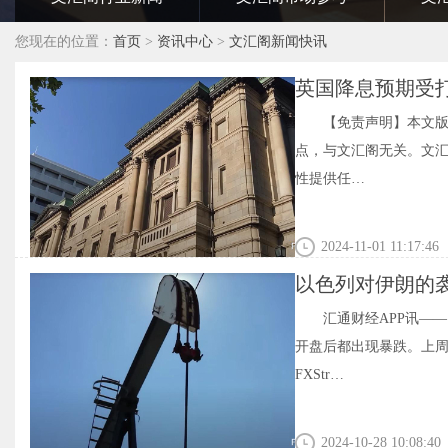
您现在的位置：
首页
>
资讯中心
>
文汇阁新闻快讯
英国降息预期受打压
【免责声明】本文
点，与文汇阁无关。文
性提供任…
2024-11-01 11:17:46
以色列对伊朗的
汇通财经APP讯——
开盘后都出现暴跌。上
FXStr…
2024-10-28 10:08:40