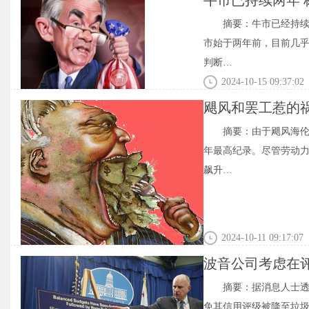
牛市已持续两年 
摘要：牛市已经持续了
市始于两年前，目前几乎
判断…
2024-10-15 09:37:02
飓风和罢工惹的
摘要：由于飓风海伦
年最高纪录。尽管劳动
飙升…
2024-10-11 09:17:07
波音公司考虑在
摘要：据消息人士
免其信用评级被降至垃