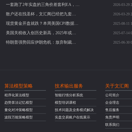
一套跑了2年实盘的三角价差套利EA，我为什么现在才开放授权？基于对冲价差逻辑的自动化套利执行模型，长期实盘运行经验，授权使用
2026-03-29 2
散户还在找圣杯，文汇阁已经把九套赚钱逻辑拼成了一整套交易战争机器，盯的是整个交易体系怎么长期稳定盈利：这就是你和成熟交易者的差距
2026-03-29 2
现货黄金开盘就跌？本周美国CPI数据或将定乾坤
2025-08-11 1
美国关税收入创历史新高，2025年或达3000亿美元，财政前景引发热议！
2025-07-14 0
特朗普强势回应伊朗危机：放弃制裁解除，警告再轰核设施！黄金多头反击机会来了？
2025-06-30 0
算法模型策略
技术输出服务
关于文汇阁
程序化算法模型
智能行情分析系统
公司简介
趋势算法记忆模型
模型培训课程
企业理念
量化对冲策略模型
技术问题及业务模式解决
售后服务
波段万能策略模型
实盘交易账户在线展示
免责声明
联系我们