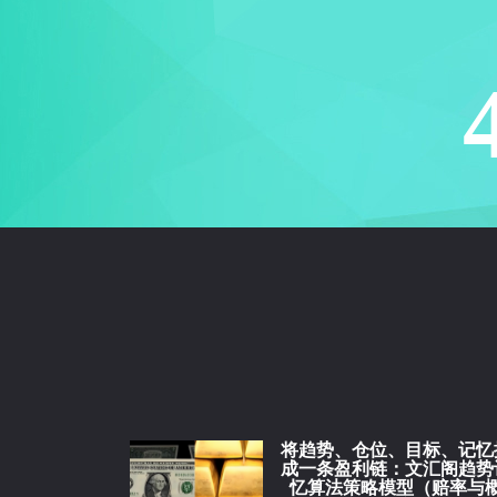
将趋势、仓位、目标、记忆
成一条盈利链：文汇阁趋势
忆算法策略模型（赔率与