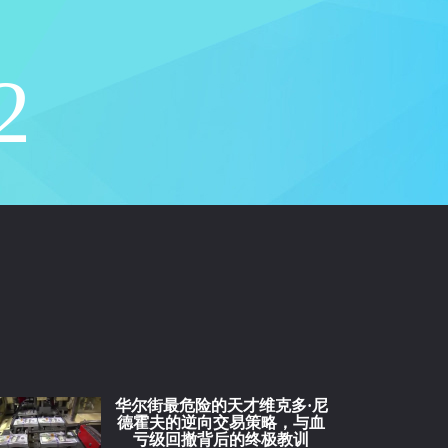
2
华尔街最危险的天才维克多·尼
德霍夫的逆向交易策略，与血
亏级回撤背后的终极教训