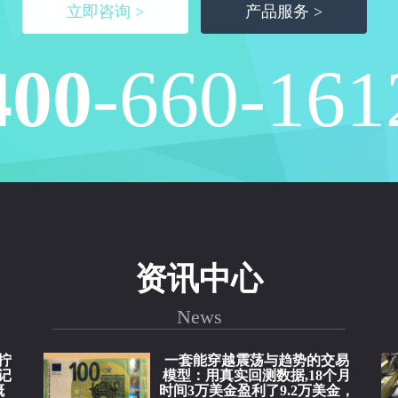
立即咨询 >
产品服务 >
400
-660-161
资讯中心
News
拧
一套能穿越震荡与趋势的交易
记
模型：用真实回测数据,18个月
概
时间3万美金盈利了9.2万美金，