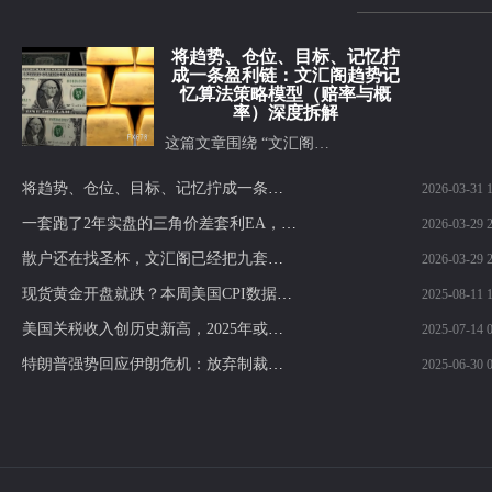
将趋势、仓位、目标、记忆拧
成一条盈利链：文汇阁趋势记
忆算法策略模型（赔率与概
率）深度拆解
这篇文章围绕 “文汇阁…
将趋势、仓位、目标、记忆拧成一条盈利链：文汇阁趋势记忆算法策略模型（赔率与概率）深度拆解
2026-03-31 1
一套跑了2年实盘的三角价差套利EA，我为什么现在才开放授权？基于对冲价差逻辑的自动化套利执行模型，长期实盘运行经验，授权使用
2026-03-29 2
散户还在找圣杯，文汇阁已经把九套赚钱逻辑拼成了一整套交易战争机器，盯的是整个交易体系怎么长期稳定盈利：这就是你和成熟交易者的差距
2026-03-29 2
现货黄金开盘就跌？本周美国CPI数据或将定乾坤
2025-08-11 1
美国关税收入创历史新高，2025年或达3000亿美元，财政前景引发热议！
2025-07-14 0
特朗普强势回应伊朗危机：放弃制裁解除，警告再轰核设施！黄金多头反击机会来了？
2025-06-30 0