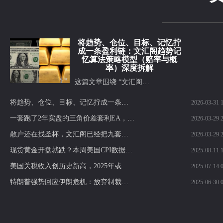
将趋势、仓位、目标、记忆拧
成一条盈利链：文汇阁趋势记
忆算法策略模型（赔率与概
率）深度拆解
这篇文章围绕 “文汇阁…
将趋势、仓位、目标、记忆拧成一条盈利链：文汇阁趋势记忆算法策略模型（赔率与概率）深度拆解
2026-03-31 1
一套跑了2年实盘的三角价差套利EA，我为什么现在才开放授权？基于对冲价差逻辑的自动化套利执行模型，长期实盘运行经验，授权使用
2026-03-29 2
散户还在找圣杯，文汇阁已经把九套赚钱逻辑拼成了一整套交易战争机器，盯的是整个交易体系怎么长期稳定盈利：这就是你和成熟交易者的差距
2026-03-29 2
现货黄金开盘就跌？本周美国CPI数据或将定乾坤
2025-08-11 1
美国关税收入创历史新高，2025年或达3000亿美元，财政前景引发热议！
2025-07-14 0
特朗普强势回应伊朗危机：放弃制裁解除，警告再轰核设施！黄金多头反击机会来了？
2025-06-30 0