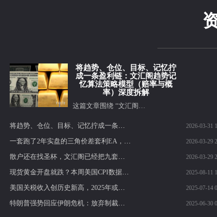
将趋势、仓位、目标、记忆拧
成一条盈利链：文汇阁趋势记
忆算法策略模型（赔率与概
率）深度拆解
这篇文章围绕 “文汇阁…
将趋势、仓位、目标、记忆拧成一条盈利链：文汇阁趋势记忆算法策略模型（赔率与概率）深度拆解
2026-03-31 1
一套跑了2年实盘的三角价差套利EA，我为什么现在才开放授权？基于对冲价差逻辑的自动化套利执行模型，长期实盘运行经验，授权使用
2026-03-29 2
散户还在找圣杯，文汇阁已经把九套赚钱逻辑拼成了一整套交易战争机器，盯的是整个交易体系怎么长期稳定盈利：这就是你和成熟交易者的差距
2026-03-29 2
现货黄金开盘就跌？本周美国CPI数据或将定乾坤
2025-08-11 1
美国关税收入创历史新高，2025年或达3000亿美元，财政前景引发热议！
2025-07-14 0
特朗普强势回应伊朗危机：放弃制裁解除，警告再轰核设施！黄金多头反击机会来了？
2025-06-30 0