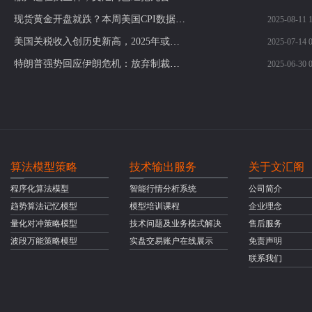
现货黄金开盘就跌？本周美国CPI数据或将定乾坤
2025-08-11 1
美国关税收入创历史新高，2025年或达3000亿美元，财政前景引发热议！
2025-07-14 0
特朗普强势回应伊朗危机：放弃制裁解除，警告再轰核设施！黄金多头反击机会来了？
2025-06-30 0
算法模型策略
技术输出服务
关于文汇阁
程序化算法模型
智能行情分析系统
公司简介
趋势算法记忆模型
模型培训课程
企业理念
量化对冲策略模型
技术问题及业务模式解决
售后服务
波段万能策略模型
实盘交易账户在线展示
免责声明
联系我们